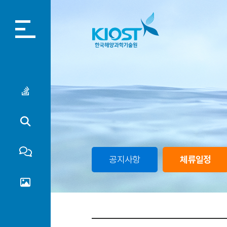
Home
login
English
소개
자료 검색
공지사항
체류일정
커뮤니티
갤러리